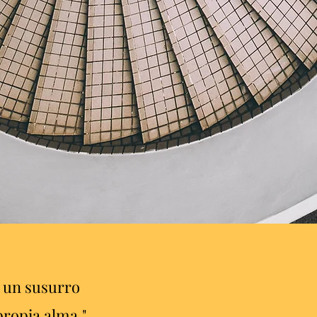
s un susurro
propia alma."