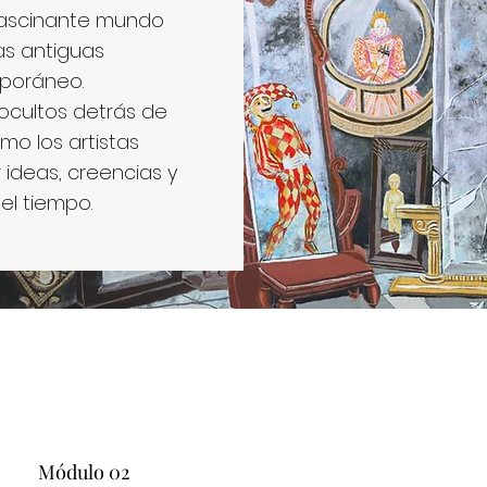
l fascinante mundo
las antiguas
mporáneo.
ocultos detrás de
o los artistas
ideas, creencias y
el tiempo.
Módulo 02