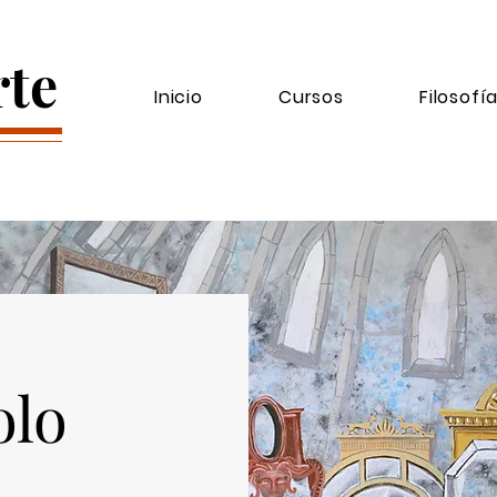
rte
Inicio
Cursos
Filosofí
olo